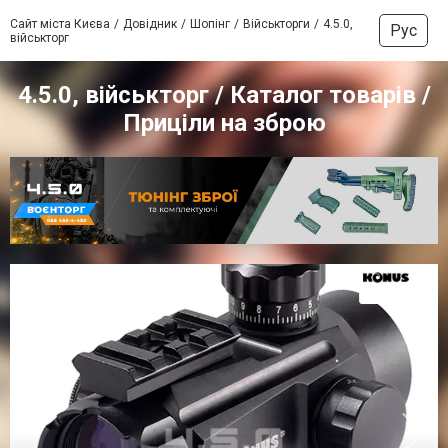
Сайт міста Києва
Довідник
Шопінг
Військторги
4.5.0,
Рус
військторг
4.5.0, військторг / Каталог товарів /
Приціли на зброю