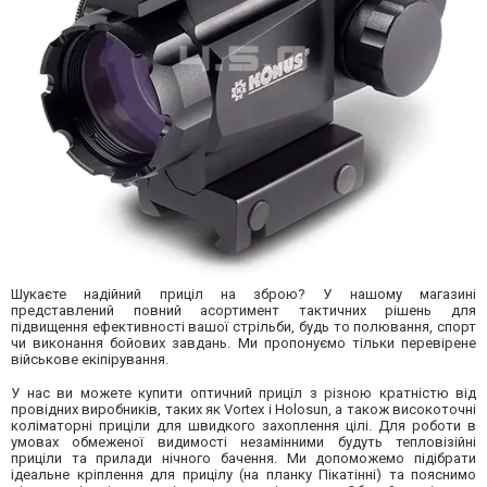
Шукаєте надійний приціл на зброю? У нашому магазині
представлений повний асортимент тактичних рішень для
підвищення ефективності вашої стрільби, будь то полювання, спорт
чи виконання бойових завдань. Ми пропонуємо тільки перевірене
військове екіпірування.
У нас ви можете купити оптичний приціл з різною кратністю від
провідних виробників, таких як Vortex і Holosun, а також високоточні
коліматорні приціли для швидкого захоплення цілі. Для роботи в
умовах обмеженої видимості незамінними будуть тепловізійні
приціли та прилади нічного бачення. Ми допоможемо підібрати
ідеальне кріплення для прицілу (на планку Пікатінні) та пояснимо